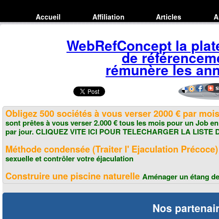
Accueil
Affiliation
Articles
A
Inscription
WebRefConcept la plat
de référencem
rémunère les ann
Obligez 500 sociétés à vous verser 2000 € par moi
sont prêtes à vous verser 2.000 € tous les mois pour un Job e
par jour. CLIQUEZ VITE ICI POUR TELECHARGER LA LISTE
Méthode condensée (Traiter l' Ejaculation Précoce
sexuelle et contrôler votre éjaculation
Construire une piscine naturelle
Aménager un étang de
Nos partenai