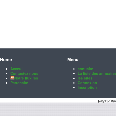
Home
Menu
Acceuil
annuaire
Contactez nous
La liste des annuaire
Notre flux rss
les sites
Partenaire
Connexion
Inscription
page prép