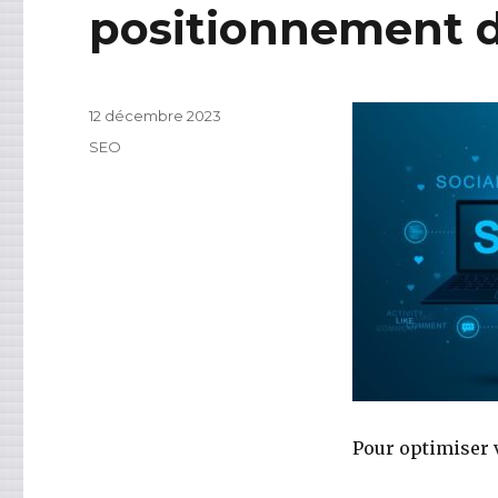
positionnement d
Publié
12 décembre 2023
le
Catégories
SEO
Pour optimiser v