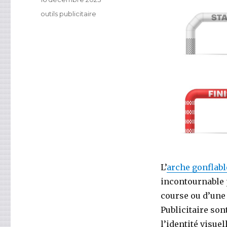
le
Catégories
outils publicitaire
L’
arche gonflabl
incontournable p
course ou d’une 
Publicitaire so
l’identité visuel