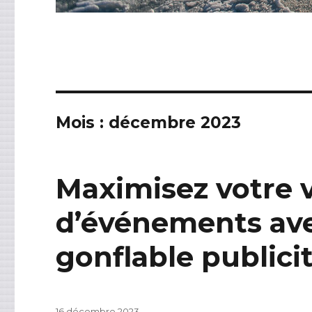
Mois : décembre 2023
Maximisez votre vi
d’événements av
gonflable publicit
Publié
16 décembre 2023