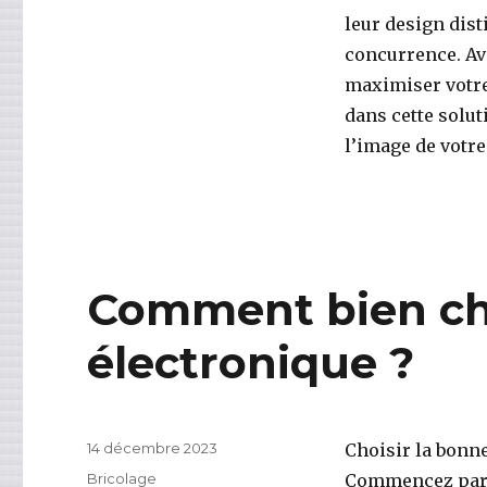
leur design dist
concurrence. Ave
maximiser votre 
dans cette solu
l’image de votre
Comment bien cho
électronique ?
Publié
14 décembre 2023
Choisir la bonne
le
Catégories
Bricolage
Commencez par é