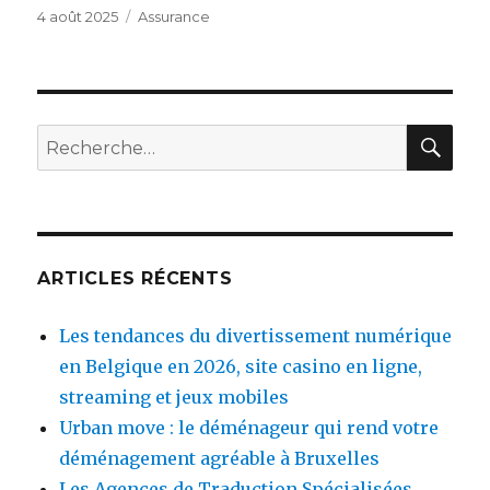
Publié
4 août 2025
Catégories
Assurance
le
RE
Recherche
pour
:
ARTICLES RÉCENTS
Les tendances du divertissement numérique
en Belgique en 2026, site casino en ligne,
streaming et jeux mobiles
Urban move : le déménageur qui rend votre
déménagement agréable à Bruxelles
Les Agences de Traduction Spécialisées