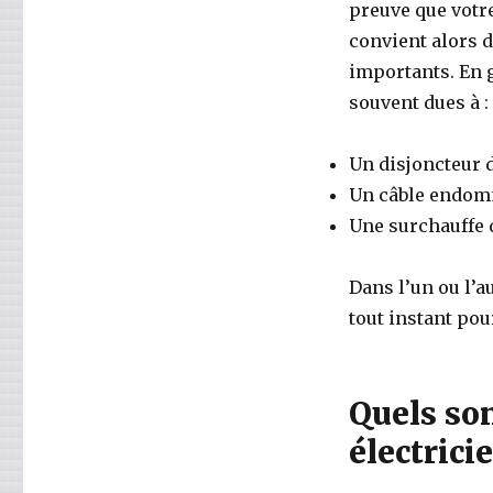
preuve que votr
convient alors d
importants. En g
souvent dues à :
Un disjoncteur d
Un câble endomm
Une surchauffe d
Dans l’un ou l’a
tout instant pou
Quels son
électrici