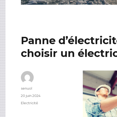
Panne d’électrici
choisir un électri
Auteur
senuol
Publié
20 juin 2024
le
Catégories
Electricité