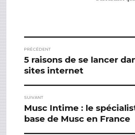
Navigation
PRÉCÉDENT
de
5 raisons de se lancer d
Article
précédent :
l’article
sites internet
SUIVANT
Musc Intime : le spéciali
Article
suivant :
base de Musc en France