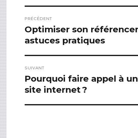
Navigation
PRÉCÉDENT
de
Optimiser son référence
Article
précédent :
l’article
astuces pratiques
SUIVANT
Pourquoi faire appel à u
Article
suivant :
site internet ?