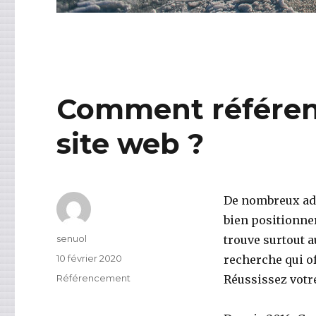
Comment référen
site web ?
De nombreux ad
bien positionne
Auteur
senuol
trouve surtout a
Publié
10 février 2020
recherche qui off
le
Catégories
Référencement
Réussissez votre