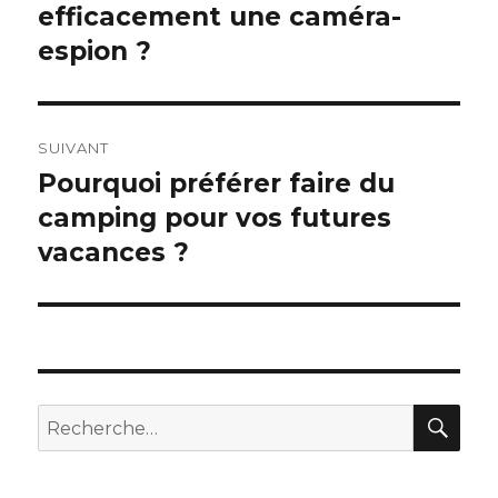
efficacement une caméra-
précédent :
l’article
espion ?
SUIVANT
Pourquoi préférer faire du
Article
camping pour vos futures
suivant :
vacances ?
RE
Recherche
pour
: