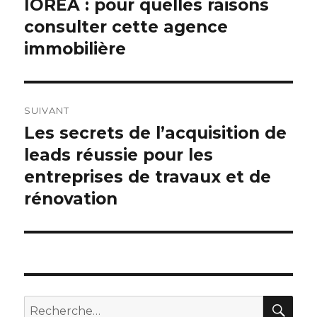
IOREA : pour quelles raisons
Article
consulter cette agence
précédent :
l’article
immobilière
SUIVANT
Les secrets de l’acquisition de
Article
leads réussie pour les
suivant :
entreprises de travaux et de
rénovation
RE
Recherche