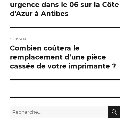
urgence dans le 06 sur la Côte
précédent :
l’article
d’Azur à Antibes
SUIVANT
Combien coûtera le
Article
remplacement d’une pièce
suivant :
cassée de votre imprimante ?
RE
Recherche
pour
: