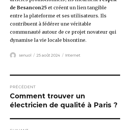
de Besancon25
et créent un lien tangible
entre la plateforme et ses utilisateurs. Ils
contribuent à fédérer une véritable
communauté autour de ce projet novateur qui
dynamise la vie locale bisontine.
Auteur
senuol
Publié
25 août 2024
Catégories
Internet
le
Navigation
PRÉCÉDENT
de
Comment trouver un
Article
électricien de qualité à Paris ?
précédent :
l’article