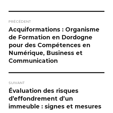
Navigation
PRÉCÉDENT
de
Acquiformations : Organisme
Article
de Formation en Dordogne
précédent :
l’article
pour des Compétences en
Numérique, Business et
Communication
SUIVANT
Évaluation des risques
Article
d’effondrement d’un
suivant :
immeuble : signes et mesures