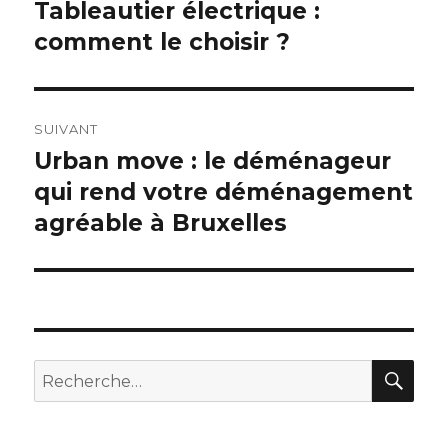
de
Tableautier électrique :
Article
comment le choisir ?
précédent :
l’article
SUIVANT
Urban move : le déménageur
Article
qui rend votre déménagement
suivant :
agréable à Bruxelles
RE
Recherche
pour
: