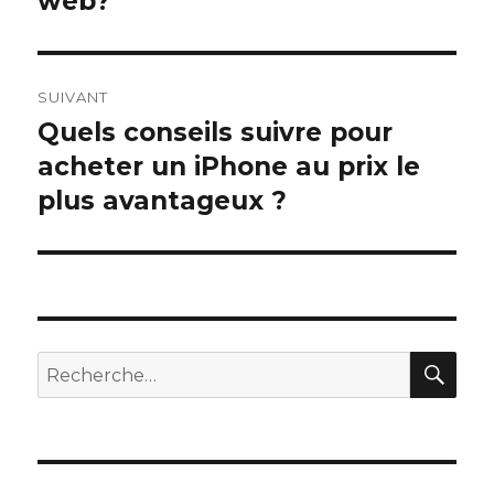
web?
SUIVANT
Quels conseils suivre pour
Article
acheter un iPhone au prix le
suivant :
plus avantageux ?
RE
Recherche
pour
: