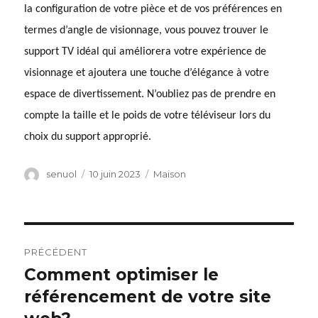
la configuration de votre pièce et de vos préférences en
termes d’angle de visionnage, vous pouvez trouver le
support TV idéal qui améliorera votre expérience de
visionnage et ajoutera une touche d’élégance à votre
espace de divertissement. N’oubliez pas de prendre en
compte la taille et le poids de votre téléviseur lors du
choix du support approprié.
Auteur
senuol
Publié
10 juin 2023
Catégories
Maison
le
Navigation
PRÉCÉDENT
de
Comment optimiser le
Article
référencement de votre site
précédent :
l’article